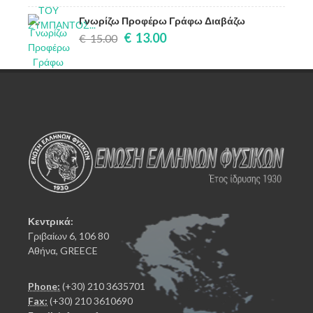
Γνωρίζω Προφέρω Γράφω Διαβάζω
€ 13.00
€ 15.00
Κεντρικά:
Γριβαίων 6, 106 80
Αθήνα, GREECE
Phone:
(+30) 210 3635701
Fax:
(+30) 210 3610690