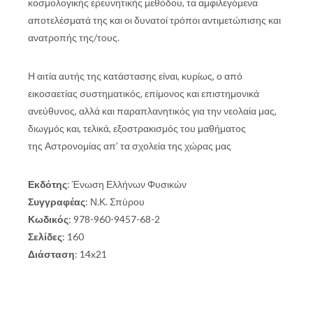
κοσμολογικής ερευνητικής μεθόδου, τα αμφιλεγόμενα
αποτελέσματά της και οι δυνατοί τρόποι αντιμετώπισης και
ανατροπής της/τους.
Η αιτία αυτής της κατάστασης είναι, κυρίως, ο από
εικοσαετίας συστηματικός, επίμονος και επιστημονικά
ανεύθυνος, αλλά και παραπλανητικός για την νεολαία μας,
διωγμός και, τελικά, εξοστρακισμός του μαθήματος
της Αστρονομίας απ’ τα σχολεία της χώρας μας
Εκδότης
: Ένωση Ελλήνων Φυσικών
Συγγραφέας
: Ν.Κ. Σπύρου
Κωδικός
: 978-960-9457-68-2
Σελίδες
: 160
Διάσταση
: 14x21