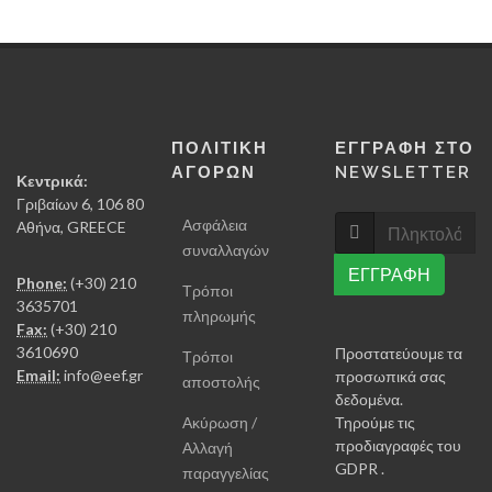
ΠΟΛΙΤΙΚΗ
ΕΓΓΡΑΦΗ ΣΤΟ
ΑΓΟΡΩΝ
NEWSLETTER
Κεντρικά:
Γριβαίων 6, 106 80
Ασφάλεια
Αθήνα, GREECE
συναλλαγών
ΕΓΓΡΑΦΗ
Phone:
(+30) 210
Τρόποι
3635701
πληρωμής
Fax:
(+30) 210
3610690
Προστατεύουμε τα
Τρόποι
Email:
info@eef.gr
προσωπικά σας
αποστολής
δεδομένα.
Ακύρωση /
Τηρούμε τις
προδιαγραφές του
Αλλαγή
GDPR .
παραγγελίας