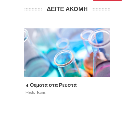
ΔΕΙΤΕ ΑΚΟΜΗ
4 Θέματα στα Ρευστά
Οι φυσ
υπάρχο
Media
,
Icons
τύπος
Media
,
Ic