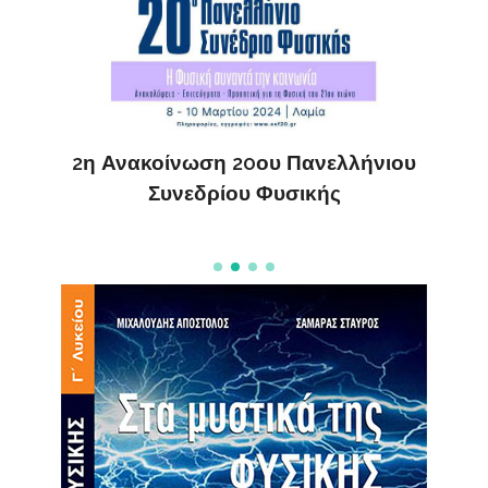
ς
ΔΗ
2η Ανακοίνωση 20ου Πανελλήνιου
Συνεδρίου Φυσικής